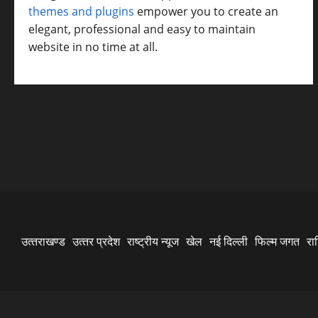
themes and plugins
empower you to create an
elegant, professional and easy to maintain
website in no time at all.
उत्‍तराखण्‍ड
उत्‍तर प्रदेश
राष्ट्रीय न्यूज
खेल
नई दिल्ली
फिल्‍म जगत
रा