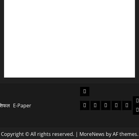
जारी की नई संगठनात्मक सूची
सरस्वती शिशु मंदिर नवापारा में डॉ. प्रफुल्ल चंद्र राय जयंती
समारोहपूर्वक मनाई गई
”हम चिंतन सबके भले के लिए करते हैं, इसलिए बुराई हमें छू नहीं
सकती”
देश की पहली वंदे भारत फ्रेट ईएमयू का इमरजेंसी ब्रेकिंग परीक्षण
सफल, तकनीकी परीक्षणों में मिली बड़ी सफलता
उत्‍तराखण्‍ड
न
रुद्रपुर
बागेश्वर
पौडी
पिथौरागढ़
नई
शिफल
E-Paper
हल
गढवाल
टिहरी
Copyright © All rights reserved.
|
MoreNews
by AF themes.