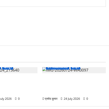
देहरादून
UTTRAKHAND
हरिद्वार
में बड़ा प्रशासनिक
जंतर-मंतर घटना के विरोध में रुड़की में
ष्ठ IAS-IFS
जन अधिकार पार्टी का मशाल जुलूस,
ित्वों में बदलाव
सरकार के खिलाफ जमकर नारेबाजी
July 2026
0
प्रमोद कुमार
24 July 2026
0