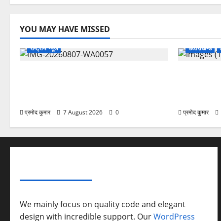
YOU MAY HAVE MISSED
राष्ट्रीय न्यूज
उत्‍तराखण्‍ड
विकास की रफ्तार के बीच युवाओं की बढ़ती
उत्तराखंड कां
बेचैनी, शिक्षा में अध्यात्म को शामिल करने का
महासचिव, एआ
आह्वान
संगठनात्मक स
प्रमोद कुमार
7 August 2026
0
प्रमोद कुमार
ABOUT AF THEMES
We mainly focus on quality code and elegant
design with incredible support. Our
WordPress