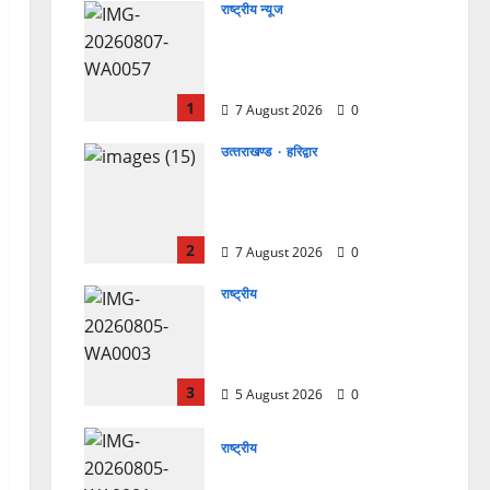
राष्ट्रीय न्यूज
विकास की रफ्तार के बीच युवाओं
की बढ़ती बेचैनी, शिक्षा में अध्यात्म
को शामिल करने का आह्वान
1
7 August 2026
0
उत्‍तराखण्‍ड
हरिद्वार
उत्तराखंड कांग्रेस में अनिल भास्कर
बने महासचिव, एआईसीसी ने जारी
की नई संगठनात्मक सूची
2
7 August 2026
0
राष्ट्रीय
सरस्वती शिशु मंदिर नवापारा में डॉ.
प्रफुल्ल चंद्र राय जयंती
समारोहपूर्वक मनाई गई
3
5 August 2026
0
राष्ट्रीय
”हम चिंतन सबके भले के लिए करते