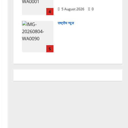
हैं, इसलिए बुराई हमें छू नहीं सकती”
5 August 2026
0
4
राष्ट्रीय न्यूज
देश की पहली वंदे भारत फ्रेट ईएमयू
का इमरजेंसी ब्रेकिंग परीक्षण
सफल, तकनीकी परीक्षणों में मिली
बड़ी सफलता
5
4 August 2026
0