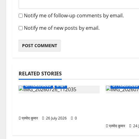
Notify me of follow-up comments by email.
Notify me of new posts by email.
RELATED STORIES
UTTRAKHAND
हरिद्वार
UTTRAKHAND
भारत विकास परिषद संस्कार शाखा का
उत्तराखंड शासन 
अधिष्ठापन समारोह एवं कार्यशाला संपन्न
फेरबदल, 11 वरि
अधिकारियों के दाय
प्रमोद कुमार
26 July 2026
0
प्रमोद कुमार
24 