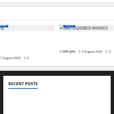
हरिद्वार
राष्ट्रीय
ग्रेस में अनिल भास्कर बने
सरस्वती शिशु मंदिर नवापारा में डॉ.
ईसीसी ने जारी की नई
राय जयंती समारोहपूर्वक मनाई गई
ूची
प्रमोद कुमार
5 August 2026
0
7 August 2026
0
RECENT POSTS
विकास की रफ्तार के बीच युवाओं की बढ़ती बेचैनी, शिक्षा में अध्यात्म
को शामिल करने का आह्वान
उत्तराखंड कांग्रेस में अनिल भास्कर बने महासचिव, एआईसीसी ने