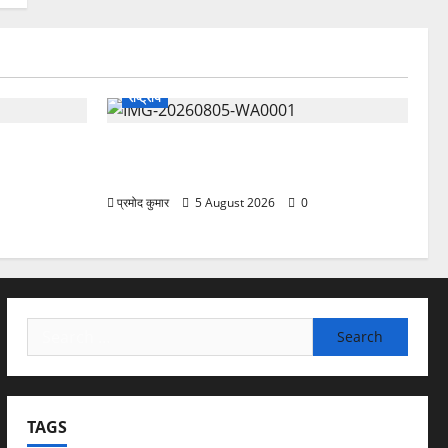
राष्ट्रीय
 प्रफुल्ल चंद्र
”हम चिंतन सबके भले के लिए करते हैं, इसलिए
बुराई हमें छू नहीं सकती”
प्रमोद कुमार
5 August 2026
0
Search
for:
TAGS