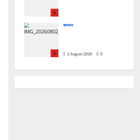
चिकित्सा शिविर में शिवभक्तों को
मिल रही स्वास्थ्य सुविधाएं
4
4 August 2026
0
चम्पावत
मानेश्वर मंदिर में चला विशेष
स्वच्छता अभियान, डेढ़ टन
प्लास्टिक कचरा हटाया
5
2 August 2026
0