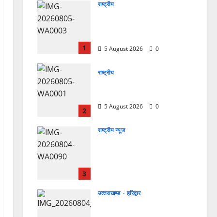
राष्ट्रीय
सरस्वती शिशु मंदिर नवापारा में डॉ.
प्रफुल्ल चंद्र राय जयंती
समारोहपूर्वक मनाई गई
1
5 August 2026
0
राष्ट्रीय
”हम चिंतन सबके भले के लिए करते
हैं, इसलिए बुराई हमें छू नहीं सकती”
5 August 2026
0
2
राष्ट्रीय न्यूज
देश की पहली वंदे भारत फ्रेट ईएमयू
का इमरजेंसी ब्रेकिंग परीक्षण
सफल, तकनीकी परीक्षणों में मिली
बड़ी सफलता
3
4 August 2026
0
उत्‍तराखण्‍ड
हरिद्वार
कांवड़ मेले में भारत विकास परिषद
का सेवा अभियान, निःशुल्क