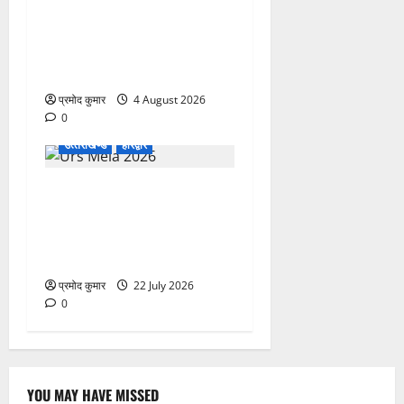
कांवड़ मेले में भारत विकास परिषद
का सेवा अभियान, निःशुल्क
चिकित्सा शिविर में शिवभक्तों को
मिल रही स्वास्थ्य सुविधाएं
प्रमोद कुमार
4 August 2026
0
उत्‍तराखण्‍ड
हरिद्वार
758वें सालाना उर्स/मेला-2026
की तैयारियों को लेकर जिला
कार्यालय सभागार मे बैठक
आयोजित
प्रमोद कुमार
22 July 2026
0
YOU MAY HAVE MISSED