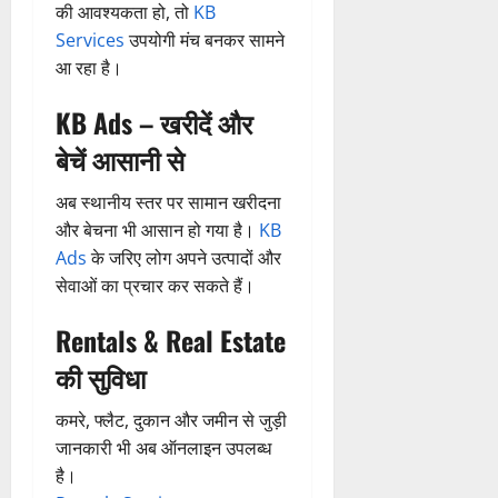
ली
की आवश्यकता हो, तो
KB
म
लि
न
मा
ब
7
यू
Services
उपयोगी मंच बनकर सामने
ए
ई
रो
ड़ी
August
का
बु
सं
ह
आ रहा है।
स
2026
इ
रा
ग
पू
फ
म
ई
0
KB Ads – खरीदें और
ठ
र्व
ल
र
ह
ना
क
ता
बेचें आसानी से
जें
में
त्म
म
सी
छू
क
ना
अब स्थानीय स्तर पर सामान खरीदना
4
ब्रे
न
सू
ई
August
और बेचना भी आसान हो गया है।
KB
किं
हीं
ची
ग
2026
Ads
के जरिए लोग अपने उत्पादों और
ग
स
ई
प
क
सेवाओं का प्रचार कर सकते हैं।
0
7
री
ती
August
5
क्ष
Rentals & Real Estate
”
2026
August
ण
2026
की सुविधा
0
स
5
0
फ
August
कमरे, फ्लैट, दुकान और जमीन से जुड़ी
ल
2026
जानकारी भी अब ऑनलाइन उपलब्ध
,
0
है।
त