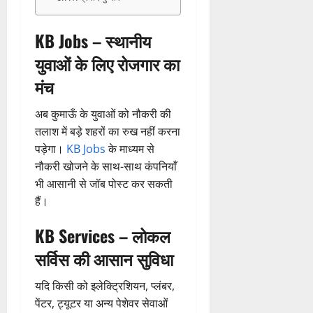
”
ल
मं
चै
किं
हीं
ची
ग
2026
ह
भा
दि
नी
ग
स
ई
म
स्क
र
,
KB Jobs – स्थानीय
प
क
0
7
चिं
र
न
4
शि
री
ती
August
युवाओं के लिए रोजगार का
5
त
ब
वा
क्षा
क्ष
”
2026
August
न
ने
राष्ट्रीय न्यूज
पा
में
मंच
ण
2026
दे
स
म
रा
0
अ
स
5
श
ब
हा
में
ध्या
0
फ
अब कुमाऊँ के युवाओं को नौकरी की
August
की
के
स
डॉ
त्म
ल
तलाश में बड़े शहरों का रुख नहीं करना
2026
प
भ
चि
5
.
को
,
पड़ेगा।
KB Jobs
के माध्यम से
ह
ले
व
प्र
0
शा
त
नौकरी खोजने के साथ-साथ कंपनियाँ
ली
के
,
फु
मि
क
वं
भी आसानी से जॉब पोस्ट कर सकती
लि
ए
ल्ल
ल
नी
दे
ए
आ
हैं।
चं
क
की
भा
क
ई
द्र
र
प
र
KB Services – लोकल
र
सी
रा
ने
री
त
ते
सी
य
का
क्ष
सर्विस की आसान सुविधा
फ्रे
हैं
ने
ज
आ
णों
ट
,
जा
यं
ह्वा
में
यदि किसी को इलेक्ट्रिशियन, प्लंबर,
ई
इ
री
ती
न
मि
पेंटर, ट्यूटर या अन्य पेशेवर सेवाओं
ए
स
की
स