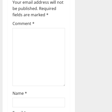
Your email address will not
i
be published.
Required
g
fields are marked
*
Comment
*
a
t
i
o
n
Name
*