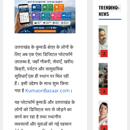
उ
के
ई
इ
री
ती
TRENDING
त्त
बी
ए
स
की
स
NEWS
रा
च
2
म
लि
न
मा
खं
यु
यू
ए
ई
रो
ड
राष्ट्रीय
वा
का
बु
सं
ह
कां
स
ओं
इ
रा
ग
पू
ग्रे
र
की
म
ई
ठ
र्व
स
स्व
उत्तराखंड के कुमाऊँ क्षेत्र के लोगों के
ब
र
ह
ना
क
में
ती
3
ढ़
लिए अब एक ऐसा डिजिटल प्लेटफॉर्म
जें
में
त्म
म
अ
शि
ती
सी
उपलब्ध है, जहाँ नौकरी, सेवाएँ, खरीद-
छू
क
ना
नि
शु
राष्ट्रीय
बे
ब्रे
न
सू
ई
बिक्री, पर्यटन और सामुदायिक
”
ल
मं
चै
किं
हीं
ची
ग
सुविधाएँ एक ही स्थान पर मिल रही
ह
भा
दि
नी
ग
स
ई
हैं। इसी उद्देश्य के साथ शुरू किया
म
स्क
र
,
प
क
7
गया है
KumaonBazaar.com
।
चिं
र
न
4
शि
री
ती
August
5
त
ब
वा
क्षा
क्ष
”
2026
August
यह प्लेटफॉर्म कुमाऊँ और उत्तराखंड के
न
ने
राष्ट्रीय न्यूज
पा
में
ण
2026
दे
लोगों को डिजिटल रूप से जोड़ने का
स
म
रा
0
अ
स
5
श
ब
हा
कार्य कर रहा है तथा स्थानीय
में
ध्या
0
फ
August
की
के
स
डॉ
व्यवसायों और युवाओं को नई पहचान
त्म
ल
2026
प
भ
चि
5
.