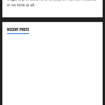
in no time at all.
RECENT POSTS
विकास की रफ्तार के बीच युवाओं की बढ़ती बेचैनी, शिक्षा में अध्यात्म को
शामिल करने का आह्वान
उत्तराखंड कांग्रेस में अनिल भास्कर बने महासचिव, एआईसीसी ने जारी
की नई संगठनात्मक सूची
सरस्वती शिशु मंदिर नवापारा में डॉ. प्रफुल्ल चंद्र राय जयंती
समारोहपूर्वक मनाई गई
”हम चिंतन सबके भले के लिए करते हैं, इसलिए बुराई हमें छू नहीं सकती”
देश की पहली वंदे भारत फ्रेट ईएमयू का इमरजेंसी ब्रेकिंग परीक्षण
सफल, तकनीकी परीक्षणों में मिली बड़ी सफलता