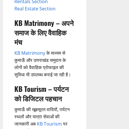
क
Rentals Section
नी
Real Estate Section
की
प
KB Matrimony – अपने
री
समाज के लिए वैवाहिक
क्ष
णों
मंच
में
मि
KB Matrimony
के माध्यम से
ली
कुमाऊँ और उत्तराखंड समुदाय के
ब
लोगों को वैवाहिक प्रोफाइल की
ड़ी
सुविधा भी उपलब्ध कराई जा रही है।
स
फ
KB Tourism – पर्यटन
ल
को डिजिटल पहचान
ता
कुमाऊँ की खूबसूरत वादियों, पर्यटन
4
August
स्थलों और यात्रा सेवाओं की
2026
जानकारी अब
KB Tourism
पर