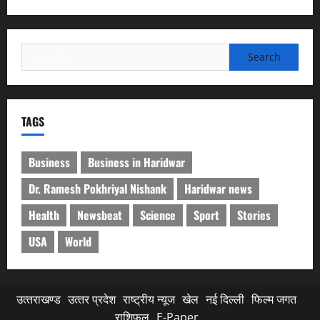
Search
for:
TAGS
Business
Business in Haridwar
Dr. Ramesh Pokhriyal Nishank
Haridwar news
Health
Newsbeat
Science
Sport
Stories
USA
World
उत्‍तराखण्‍ड
उत्‍तर प्रदेश
राष्ट्रीय न्यूज
खेल
नई दिल्ली
फिल्‍म जगत
राशिफल
E-Paper