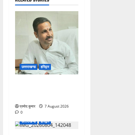
उत्‍तराखण्‍ड
हरिद्वार
उत्तराखंड कांग्रेस में अनिल
भास्कर बने महासचिव, एआईसीसी
ने जारी की नई संगठनात्मक सूची
प्रमोद कुमार
7 August 2026
0
उत्‍तराखण्‍ड
हरिद्वार