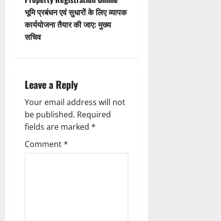
t
प
र
भूमि प्रबंधन एवं सुधारों के लिए व्यापक
री
n
में
क्ष
कार्ययोजना तैयार की जाए: मुख्य
शि
णों
सचिव
a
व
में
भ
मि
v
क्तों
ली
को
ब
i
Leave a Reply
मि
ड़ी
ल
स
g
Your email address will not
र
फ
be published.
Required
ही
ल
a
fields are marked
*
स्वा
ता
स्थ्य
t
Comment
*
सु
4
वि
i
August
धा
2026
एं
o
0
n
4
August