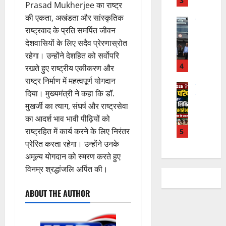
न
3
Prasad Mukherjee का राष्ट्र
त
ब
वा
की एकता, अखंडता और सांस्कृतिक
न
ने
राष्ट्रीय न्यूज
पा
राष्ट्रवाद के प्रति समर्पित जीवन
दे
स
म
रा
श
देशवासियों के लिए सदैव प्रेरणास्रोत
ब
हा
में
की
के
स
डॉ
रहेगा। उन्होंने देशहित को सर्वोपरि
प
भ
चि
4
.
रखते हुए राष्ट्रीय एकीकरण और
ह
ले
व
प्र
राष्ट्र निर्माण में महत्वपूर्ण योगदान
ली
उत्‍तराखण्‍ड
के
,
फु
दिया। मुख्यमंत्री ने कहा कि डॉ.
हरिद्वार
वं
लि
ए
ल्ल
मुखर्जी का त्याग, संघर्ष और राष्ट्रसेवा
कां
दे
ए
आ
चं
व
का आदर्श भाव भावी पीढ़ियों को
भा
क
ई
द्र
ड़
र
राष्ट्रहित में कार्य करने के लिए निरंतर
5
र
सी
रा
मे
त
ते
सी
प्रेरित करता रहेगा। उन्होंने उनके
य
ले
फ्रे
हैं
ने
ज
अमूल्य योगदान को स्मरण करते हुए
में
ट
,
जा
यं
विनम्र श्रद्धांजलि अर्पित की।
भा
ई
इ
री
ती
र
ए
स
की
स
ABOUT THE AUTHOR
त
म
लि
न
मा
वि
यू
ए
ई
रो
का
का
बु
सं
ह