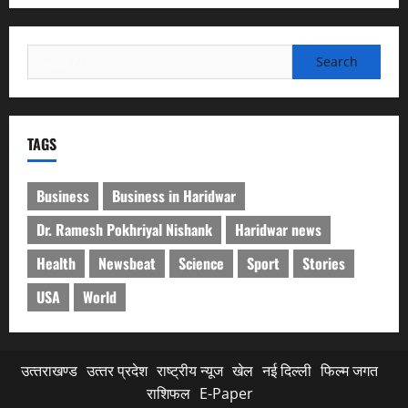
Search
for:
TAGS
Business
Business in Haridwar
Dr. Ramesh Pokhriyal Nishank
Haridwar news
Health
Newsbeat
Science
Sport
Stories
USA
World
उत्‍तराखण्‍ड
उत्‍तर प्रदेश
राष्ट्रीय न्यूज
खेल
नई दिल्ली
फिल्‍म जगत
राशिफल
E-Paper