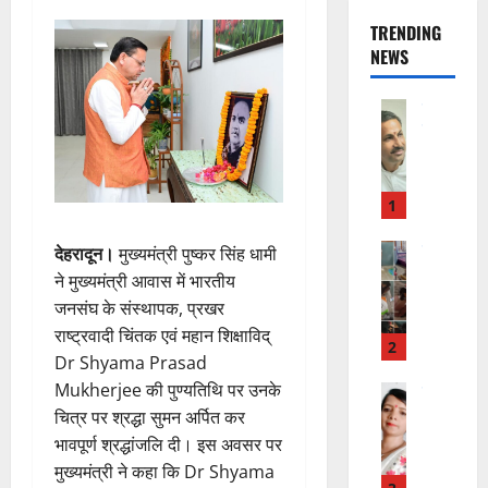
TRENDING
NEWS
उत्‍तराखण्‍ड
हरिद्वार
उ
त्त
रा
1
खं
ड
राष्ट्रीय
देहरादून।
मुख्यमंत्री पुष्कर सिंह धामी
कां
स
ने मुख्यमंत्री आवास में भारतीय
ग्रे
र
जनसंघ के संस्थापक, प्रखर
स
स्व
राष्ट्रवादी चिंतक एवं महान शिक्षाविद्
में
ती
2
Dr Shyama Prasad
अ
शि
Mukherjee की पुण्यतिथि पर उनके
नि
शु
राष्ट्रीय
”
ल
मं
चित्र पर श्रद्धा सुमन अर्पित कर
ह
भा
दि
भावपूर्ण श्रद्धांजलि दी। इस अवसर पर
म
स्क
र
मुख्यमंत्री ने कहा कि Dr Shyama
चिं
र