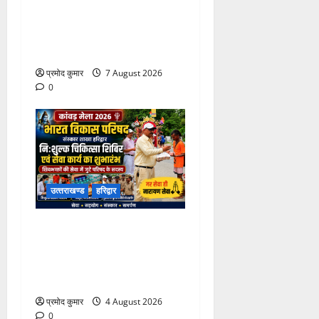
उत्तराखंड कांग्रेस में अनिल
भास्कर बने महासचिव, एआईसीसी
ने जारी की नई संगठनात्मक सूची
प्रमोद कुमार
7 August 2026
0
उत्‍तराखण्‍ड
हरिद्वार
कांवड़ मेले में भारत विकास परिषद
का सेवा अभियान, निःशुल्क
चिकित्सा शिविर में शिवभक्तों को
मिल रही स्वास्थ्य सुविधाएं
प्रमोद कुमार
4 August 2026
0