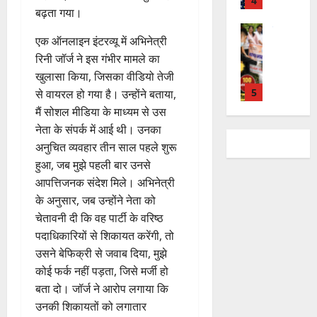
ह
मि
र
श्व
ए
स
बढ़ता गया।
स
क्तों
टा
ली
त
र
5
म
लि
मा
को
या
ब
वि
मं
एक ऑनलाइन इंटरव्यू में अभिनेत्री
यू
ए
रो
मि
ड़ी
का
दि
राष्ट्रीय
का
रिनी जॉर्ज ने इस गंभीर मामले का
बु
ह
ल
स
2
स
स
र
इ
रा
पू
खुलासा किया, जिसका वीडियो तेजी
र
फ
August
र
प
में
म
ई
र्व
ही
से वायरल हो गया है। उन्होंने बताया,
2026
ल
स्व
रि
च
र
ह
क
स्वा
ता
मैं सोशल मीडिया के माध्यम से उस
ती
ष
ला
1
जें
0
में
म
स्थ्य
नेता के संपर्क में आई थी। उनका
शि
द
वि
सी
छू
ना
सु
4
शु
अनुचित व्यवहार तीन साल पहले शुरू
का
राष्ट्रीय
शे
ब्रे
न
ई
वि
August
”
मं
से
ष
हुआ, जब मुझे पहली बार उनसे
किं
हीं
ग
धा
2026
ह
दि
वा
स्व
ग
आपत्तिजनक संदेश मिले। अभिनेत्री
स
ई
एं
म
र
अ
च्छ
प
क
के अनुसार, जब उन्होंने नेता को
0
चिं
न
भि
2
ता
री
ती
चेतावनी दी कि वह पार्टी के वरिष्ठ
5
4
त
वा
या
अ
क्ष
”
August
August
पदाधिकारियों से शिकायत करेंगी, तो
न
राष्ट्रीय न्यूज
पा
न
भि
ण
2026
2026
दे
उसने बेफिक्री से जवाब दिया, मुझे
स
रा
,
या
स
5
श
ब
कोई फर्क नहीं पड़ता, जिसे मर्जी हो
में
निः
न
0
0
फ
August
की
के
डॉ
शु
,
बता दो। जॉर्ज ने आरोप लगाया कि
ल
2026
प
भ
3
.
ल्क
डे
उनकी शिकायतों को लगातार
,
ह