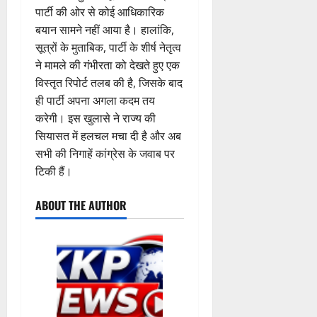
वा
स्व
ग
स
ई
एं
पार्टी की ओर से कोई आधिकारिक
अ
च्छ
प
क
0
बयान सामने नहीं आया है। हालांकि,
भि
ता
री
ती
5
4
सूत्रों के मुताबिक, पार्टी के शीर्ष नेतृत्व
या
अ
क्ष
”
August
August
ने मामले की गंभीरता को देखते हुए एक
न
भि
ण
2026
2026
,
विस्तृत रिपोर्ट तलब की है, जिसके बाद
या
स
5
निः
न
0
ही पार्टी अपना अगला कदम तय
0
फ
August
शु
,
ल
करेगी। इस खुलासे ने राज्य की
2026
ल्क
डे
,
सियासत में हलचल मचा दी है और अब
चि
ढ़
0
त
सभी की निगाहें कांग्रेस के जवाब पर
कि
ट
क
टिकी हैं।
त्सा
न
नी
शि
प्ला
की
ABOUT THE AUTHOR
वि
स्टि
प
र
क
री
में
क
क्ष
शि
च
णों
व
रा
में
भ
ह
मि
क्तों
टा
ली
को