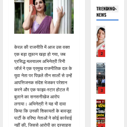
शु
का
राष्ट्रीय
शे
ब्रे
न
”
मं
से
TRENDING
ष
किं
हीं
ह
दि
वा
NEWS
स्व
ग
स
म
र
अ
च्छ
प
क
चिं
न
भि
2
ता
री
ती
त
वा
या
अ
क्ष
”
न
राष्ट्रीय न्यूज
पा
न
भि
ण
दे
स
रा
,
या
स
केरल की राजनीति में आज उस वक्त
5
श
ब
में
निः
न
फ
एक बड़ा तूफान खड़ा हो गया, जब
August
की
के
डॉ
शु
,
ल
2026
प्रसिद्ध मलयालम अभिनेत्री रिनी
प
भ
3
.
ल्क
डे
,
जॉर्ज ने एक प्रमुख राजनीतिक दल के
ह
ले
प्र
चि
ढ़
0
त
ली
युवा नेता पर पिछले तीन सालों से उन्हें
उत्‍तराखण्‍ड
के
फु
कि
ट
क
हरिद्वार
वं
लि
आपत्तिजनक संदेश भेजकर परेशान
ल्ल
त्सा
न
नी
कां
दे
ए
चं
शि
प्ला
करने और एक फाइव-स्टार होटल में
की
व
भा
क
द्र
वि
स्टि
बुलाने का सनसनीखेज आरोप
प
ड़
र
4
र
रा
र
क
री
लगाया। अभिनेत्री ने यह भी दावा
मे
त
ते
य
में
क
क्ष
किया कि उनकी शिकायतों के बावजूद
ले
चम्पावत
फ्रे
हैं
ज
शि
च
णों
में
मा
पार्टी के वरिष्ठ नेताओं ने कोई कार्रवाई
ट
,
यं
व
रा
में
भा
ने
नहीं की, जिससे आरोपी का दुस्साहस
ई
इ
ती
भ