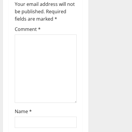
Your email address will not
v
be published.
Required
fields are marked
*
i
Comment
*
g
a
t
i
o
n
Name
*