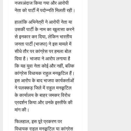
ले
प्र
चि
ढ़
0
त
नजरअंदाज किया गया और आरोपी
ली
उत्‍तराखण्‍ड
के
फु
कि
ट
क
नेता को पार्टी में पदोन्नति मिलती रही।
हरिद्वार
वं
लि
ल्ल
त्सा
न
नी
कां
दे
ए
चं
शि
प्ला
की
हालांकि अभिनेत्री ने आरोपी नेता या
व
भा
क
द्र
वि
स्टि
प
उसकी पार्टी के नाम का खुलासा करने
ड़
र
4
र
रा
र
क
री
मे
से इनकार कर दिया, लेकिन भारतीय
त
ते
य
में
क
क्ष
ले
जनता पार्टी (भाजपा) ने इस मामले में
चम्पावत
फ्रे
हैं
ज
शि
च
णों
में
मा
ट
सीधे तौर पर कांग्रेस पर हमला बोल
,
यं
व
रा
में
भा
ने
ई
इ
ती
दिया है। भाजपा ने आरोप लगाया है
भ
ह
मि
र
श्व
ए
स
स
क्तों
टा
कि यह युवा नेता कोई और नहीं, बल्कि
ली
त
र
5
म
लि
मा
को
या
ब
कांग्रेस विधायक राहुल मनकूटिल हैं।
वि
मं
यू
ए
रो
मि
ड़ी
इस आरोप के बाद भाजपा कार्यकर्ताओं
का
दि
का
बु
ह
ल
स
2
ने पलक्कड़ जिले में राहुल मनकूटिल
स
र
इ
रा
पू
र
फ
August
प
में
के कार्यालय के बाहर जमकर विरोध
म
ई
र्व
ही
2026
ल
रि
च
र
प्रदर्शन किया और उनके इस्तीफे की
ह
क
स्वा
ता
ष
ला
जें
0
में
मांग की।
म
स्थ्य
द
वि
सी
छू
ना
सु
4
का
शे
फिलहाल, इस पूरे प्रकरण पर
ब्रे
न
ई
वि
August
से
ष
किं
हीं
विधायक राहुल मनकूटिल या कांग्रेस
ग
धा
2026