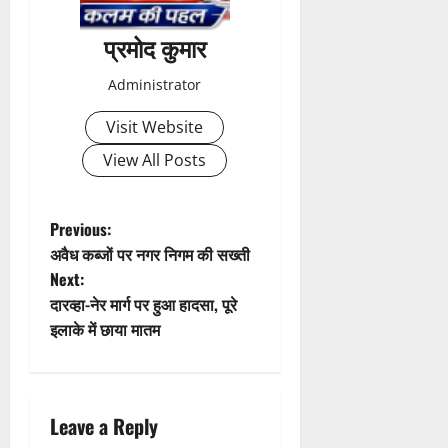
या
ब
मि
ड़ी
प्रमोद कुमार
ल
स
2
र
फ
August
Administrator
ही
2026
ल
स्वा
ता
0
Visit Website
स्थ्य
सु
View All Posts
4
वि
August
धा
2026
एं
P
Previous:
0
अवैध कब्जों पर नगर निगम की सख्ती
o
4
Next:
August
दारव्हा-नेर मार्ग पर हुआ हादसा, पूरे
2026
s
इलाके में छाया मातम
0
t
n
Leave a Reply
a