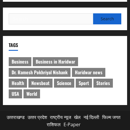
Search
for:
TAGS
Business
Business in Haridwar
Dr. Ramesh Pokhriyal Nishank
Haridwar news
Health
Newsbeat
Science
Sport
Stories
USA
World
उत्‍तराखण्‍ड
उत्‍तर प्रदेश
राष्ट्रीय न्यूज
खेल
नई दिल्ली
फिल्‍म जगत
राशिफल
E-Paper