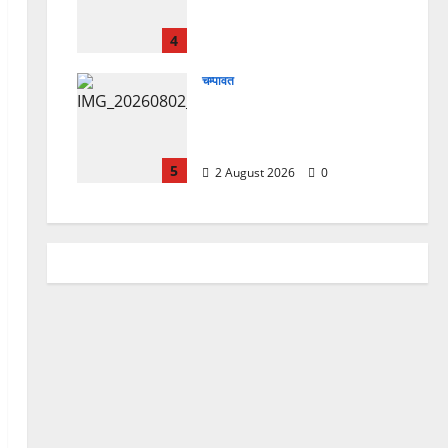
चिकित्सा शिविर में शिवभक्तों को
मिल रही स्वास्थ्य सुविधाएं
4
4 August 2026
0
चम्पावत
मानेश्वर मंदिर में चला विशेष
स्वच्छता अभियान, डेढ़ टन
प्लास्टिक कचरा हटाया
5
2 August 2026
0