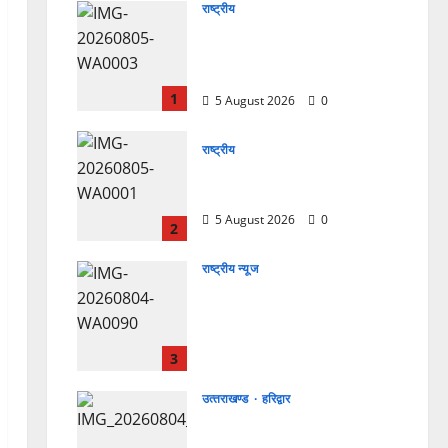
राष्ट्रीय
सरस्वती शिशु मंदिर नवापारा में डॉ.
प्रफुल्ल चंद्र राय जयंती
समारोहपूर्वक मनाई गई
1
5 August 2026
0
राष्ट्रीय
”हम चिंतन सबके भले के लिए करते
हैं, इसलिए बुराई हमें छू नहीं सकती”
5 August 2026
0
2
राष्ट्रीय न्यूज
देश की पहली वंदे भारत फ्रेट ईएमयू
का इमरजेंसी ब्रेकिंग परीक्षण
सफल, तकनीकी परीक्षणों में मिली
बड़ी सफलता
3
4 August 2026
0
उत्‍तराखण्‍ड
हरिद्वार
कांवड़ मेले में भारत विकास परिषद
का सेवा अभियान, निःशुल्क