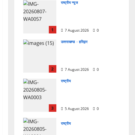
राष्ट्रीय न्यूज
विकास की रफ्तार के बीच युवाओं
की बढ़ती बेचैनी, शिक्षा में अध्यात्म
को शामिल करने का आह्वान
1
7 August 2026
0
उत्‍तराखण्‍ड
हरिद्वार
उत्तराखंड कांग्रेस में अनिल भास्कर
बने महासचिव, एआईसीसी ने जारी
की नई संगठनात्मक सूची
2
7 August 2026
0
राष्ट्रीय
सरस्वती शिशु मंदिर नवापारा में डॉ.
प्रफुल्ल चंद्र राय जयंती
समारोहपूर्वक मनाई गई
3
5 August 2026
0
राष्ट्रीय
”हम चिंतन सबके भले के लिए करते