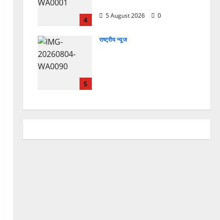
हैं, इसलिए बुराई हमें छू नहीं सकती”
5 August 2026
0
4
राष्ट्रीय न्यूज
देश की पहली वंदे भारत फ्रेट ईएमयू
का इमरजेंसी ब्रेकिंग परीक्षण
सफल, तकनीकी परीक्षणों में मिली
बड़ी सफलता
5
4 August 2026
0