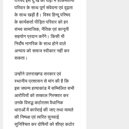
परिषद इस दुःख की घड़ी में शोकसंतप्त
दे
स
रा
,
या
स
5
परिवार के साथ पूर्ण संवेदना एवं दृढ़ता
श
ब
में
निः
न
0
0
फ
August
की
के साथ खड़ी है। विश्व हिन्दू परिषद
के
डॉ
शु
,
ल
2026
प
भ
3
.
के कार्यकर्ता पीड़ित परिवार को हर
ल्क
डे
,
ह
ले
प्र
0
चि
ढ़
संभव सामाजिक, नैतिक एवं कानूनी
त
ली
उत्‍तराखण्‍ड
के
फु
कि
ट
क
सहयोग प्रदान करेंगे। किसी भी
हरिद्वार
वं
लि
ल्ल
त्सा
न
नी
निर्दोष नागरिक के साथ होने वाले
कां
दे
ए
चं
शि
प्ला
की
अन्याय को समाज स्वीकार नहीं कर
व
भा
क
द्र
वि
स्टि
प
ड़
सकता।
र
4
र
रा
र
क
री
मे
त
ते
य
में
क
क्ष
ले
चम्पावत
फ्रे
हैं
ज
शि
च
उन्होंने उत्तराखण्ड सरकार एवं
णों
में
मा
ट
,
यं
व
रा
में
स्थानीय प्रशासन से मांग की है कि
भा
ने
ई
इ
ती
भ
ह
मि
इस जघन्य हत्याकांड में सम्मिलित सभी
र
श्व
ए
स
स
क्तों
टा
ली
त
आरोपियों को तत्काल गिरफ्तार कर
र
5
म
लि
मा
को
या
ब
वि
मं
उनके विरुद्ध कठोरतम वैधानिक
यू
ए
रो
मि
ड़ी
का
दि
का
धाराओं में कार्रवाई की जाए तथा मामले
बु
ह
ल
स
2
स
र
इ
रा
पू
की निष्पक्ष एवं त्वरित सुनवाई
र
August
फ
प
में
म
ई
र्व
ही
2026
सुनिश्चित कर दोषियों को शीघ्र कठोर
ल
रि
च
र
ह