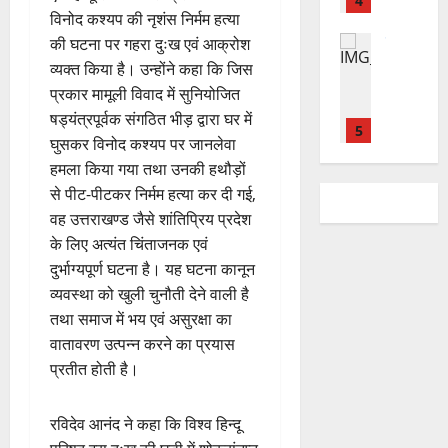
र
4
र
रा
र
क
री
मे
विनोद कश्यप की नृशंस निर्मम हत्या
त
ते
य
में
क
क्ष
ले
चम्पावत
की घटना पर गहरा दुःख एवं आक्रोश
फ्रे
हैं
ज
शि
च
णों
में
मा
ट
व्यक्त किया है। उन्होंने कहा कि जिस
,
यं
व
रा
में
भा
ने
ई
इ
ती
प्रकार मामूली विवाद में सुनियोजित
भ
ह
मि
र
श्व
ए
स
स
क्तों
टा
षड्यंत्रपूर्वक संगठित भीड़ द्वारा घर में
ली
त
र
5
म
लि
मा
को
या
ब
घुसकर विनोद कश्यप पर जानलेवा
वि
मं
यू
ए
रो
मि
ड़ी
हमला किया गया तथा उनकी हथौड़ों
का
दि
राष्ट्रीय
का
बु
ह
ल
स
2
स
से पीट-पीटकर निर्मम हत्या कर दी गई,
स
र
इ
रा
पू
र
August
फ
र
प
में
वह उत्तराखण्ड जैसे शांतिप्रिय प्रदेश
म
ई
र्व
ही
2026
ल
स्व
रि
च
र
के लिए अत्यंत चिंताजनक एवं
ह
क
स्वा
ता
ती
ष
ला
1
0
जें
में
दुर्भाग्यपूर्ण घटना है। यह घटना कानून
म
स्थ्य
शि
द
वि
सी
छू
ना
सु
व्यवस्था को खुली चुनौती देने वाली है
4
शु
राष्ट्रीय
का
शे
ब्रे
न
ई
वि
तथा समाज में भय एवं असुरक्षा का
August
”
मं
से
ष
किं
हीं
ग
धा
2026
वातावरण उत्पन्न करने का प्रयास
ह
दि
वा
स्व
ग
स
ई
एं
म
प्रतीत होती है।
र
अ
च्छ
प
क
0
चिं
न
2
भि
ता
री
ती
5
4
त
वा
या
अ
क्ष
”
रविदेव आनंद ने कहा कि विश्व हिन्दू
August
August
न
राष्ट्रीय न्यूज
पा
न
भि
ण
2026
2026