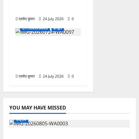
IAS-IFS अधिकारियों के दायित्वों
में बदलाव
प्रमोद कुमार
24 July 2026
0
UTTRAKHAND
हरिद्वार
जंतर-मंतर घटना के विरोध में
रुड़की में जन अधिकार पार्टी का
मशाल जुलूस, सरकार के खिलाफ
जमकर नारेबाजी
प्रमोद कुमार
24 July 2026
0
YOU MAY HAVE MISSED
राष्ट्रीय
सरस्वती शिशु मंदिर नवापारा में डॉ. प्रफुल्ल चंद्र राय जयंती