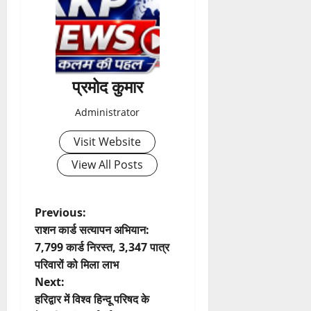
शि
च
णों
व
रा
में
भ
ह
मि
क्तों
टा
ली
को
या
ब
मि
प्रमोद कुमार
ड़ी
ल
स
2
र
Administrator
August
फ
ही
2026
ल
Visit Website
स्वा
ता
0
स्थ्य
View All Posts
सु
4
वि
August
धा
2026
P
Previous:
एं
राशन कार्ड सत्यापन अभियान:
0
o
7,799 कार्ड निरस्त, 3,347 पात्र
4
परिवारों को मिला लाभ
August
s
2026
Next:
t
हरिद्वार में विश्व हिन्दू परिषद के
0