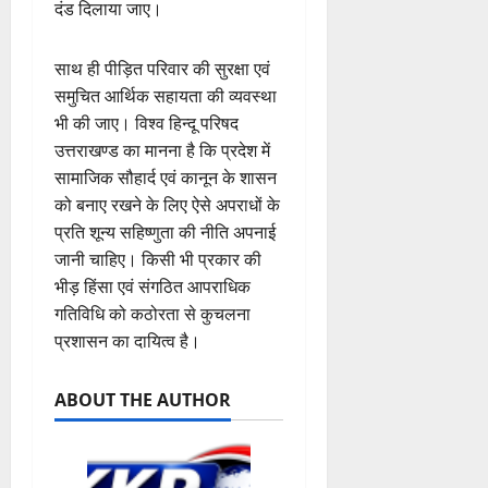
क
स्वा
ता
दंड दिलाया जाए।
ष
ला
0
जें
में
म
स्थ्य
द
वि
सी
छू
ना
सु
4
का
शे
साथ ही पीड़ित परिवार की सुरक्षा एवं
ब्रे
न
ई
वि
August
से
ष
किं
हीं
समुचित आर्थिक सहायता की व्यवस्था
ग
धा
2026
वा
स्व
ग
स
ई
एं
भी की जाए। विश्व हिन्दू परिषद
अ
च्छ
प
क
0
उत्तराखण्ड का मानना है कि प्रदेश में
भि
ता
री
ती
5
4
सामाजिक सौहार्द एवं कानून के शासन
या
अ
क्ष
”
August
August
को बनाए रखने के लिए ऐसे अपराधों के
न
भि
ण
2026
2026
,
प्रति शून्य सहिष्णुता की नीति अपनाई
या
स
5
निः
न
0
0
जानी चाहिए। किसी भी प्रकार की
फ
August
शु
,
ल
भीड़ हिंसा एवं संगठित आपराधिक
2026
ल्क
डे
,
गतिविधि को कठोरता से कुचलना
0
चि
ढ़
त
प्रशासन का दायित्व है।
कि
ट
क
त्सा
न
नी
शि
ABOUT THE AUTHOR
प्ला
की
वि
स्टि
प
र
क
री
में
क
क्ष